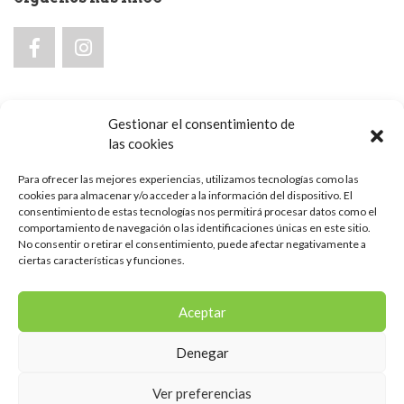
Gestionar el consentimiento de
las cookies
Aviso legal e Política de privacidade
Para ofrecer las mejores experiencias, utilizamos tecnologías como las
Política de cookies
cookies para almacenar y/o acceder a la información del dispositivo. El
consentimiento de estas tecnologías nos permitirá procesar datos como el
comportamiento de navegación o las identificaciones únicas en este sitio.
No consentir o retirar el consentimiento, puede afectar negativamente a
ciertas características y funciones.
Aceptar
Denegar
Ver preferencias